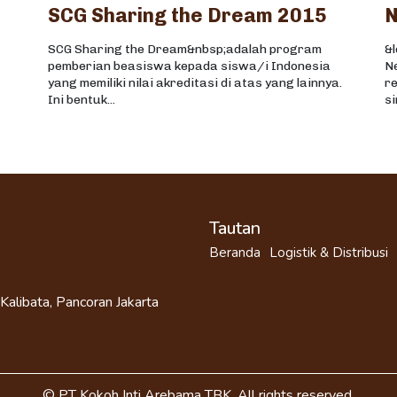
SCG Sharing the Dream 2015
SCG Sharing the Dream&nbsp;adalah program
&
pemberian beasiswa kepada siswa/i Indonesia
N
yang memiliki nilai akreditasi di atas yang lainnya.
re
Ini bentuk...
si
Tautan
Beranda
Logistik & Distribusi
 Kalibata, Pancoran Jakarta
© PT Kokoh Inti Arebama TBK. All rights reserved.